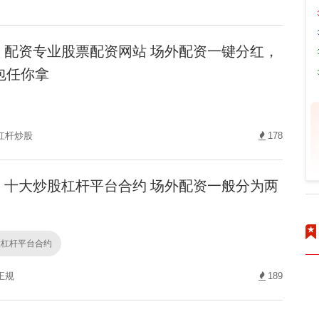
配资专业股票配资网站 场外配资一键分红，
包任你拿
杠杆炒股
178
十大炒股杠杆平台合约 场外配资一般分为两
股杠杆平台合约
正规
189