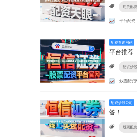
期货配
平台配资
配资查询网站
平台推荐
配资炒
炒股配资
配资炒股公司
答！
股票配