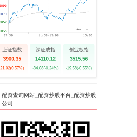
上证指数
深证成指
创业板指
3900.35
14110.12
3515.56
21.92
(0.57%)
-34.08
(-0.24%)
-19.58
(-0.55%)
配资查询网站_配资炒股平台_配资炒股
公司