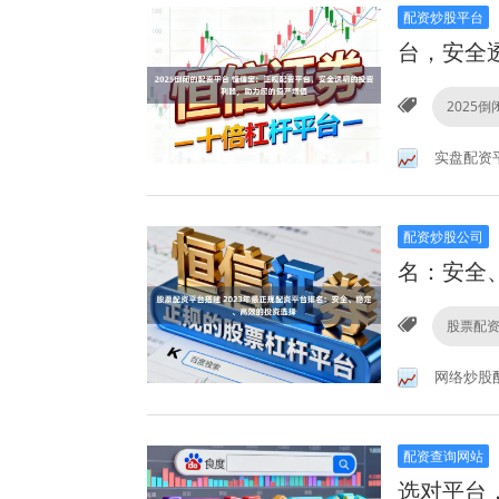
配资炒股平台
台，安全
2025
实盘配资
配资炒股公司
名：安全
股票配
网络炒股
配资查询网站
选对平台