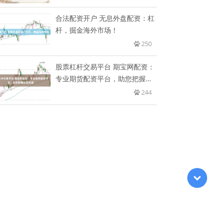
合法配资开户 无息外盘配资：杠
杆，掘金海外市场！
250
股票杠杆交易平台 期宝网配资：
专业期货配资平台，助您把握投
资
244