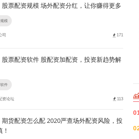
股票配资规模 场外配资分红，让你赚得更多
资规模
公司
171
股票配资软件 股配资加配资，投资新趋势解
资软件
配资论坛
113
0
期货配资怎么配 2020严查场外配资风险，投
0
慎！