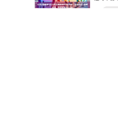
在线白
炒股炒股
配资炒股平台
本一览
中国软
配资平台
配资查询网站
门槛、高
合约与