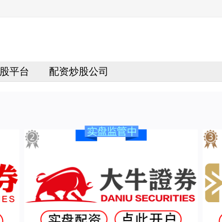
股平台
配资炒股公司