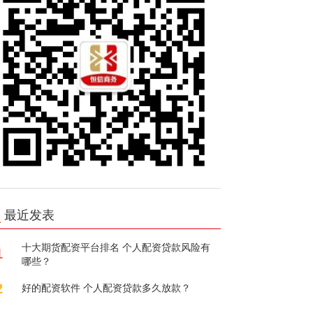
最近发表
十大期货配资平台排名 个人配资贷款风险有
1
哪些？
2
好的配资软件 个人配资贷款多久放款？