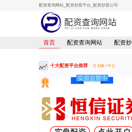
配资查询网站_配资炒股平台_配资炒股公司
首页
配资查询网站
配资炒
十大配资平台推荐
共
100
+平台