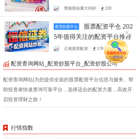
答！
黑猫股份重大利好
130
股票配资平仓 202
配资炒股平台
5年值得关注的配资平台推荐
正规股票配资
179
配资查询网站_配资炒股平台_配资炒股公司
配资查询网站|为您提供全面的股票配资平台信息与服务。帮
助投资者快速查询可靠平台，选择适合的配资方案，高效开
启投资理财之旅！
行情指数