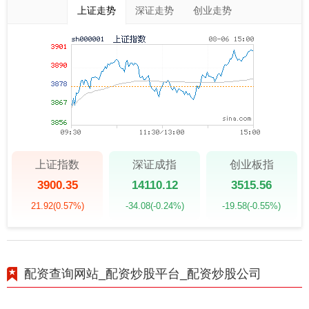
上证走势
深证走势
创业走势
上证指数
深证成指
创业板指
3900.35
14110.12
3515.56
21.92
(0.57%)
-34.08
(-0.24%)
-19.58
(-0.55%)
配资查询网站_配资炒股平台_配资炒股公司