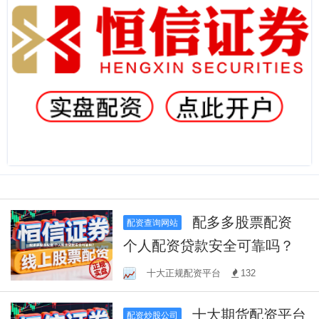
配多多股票配资
配资查询网站
个人配资贷款安全可靠吗？
十大正规配资平台
132
十大期货配资平台
配资炒股公司