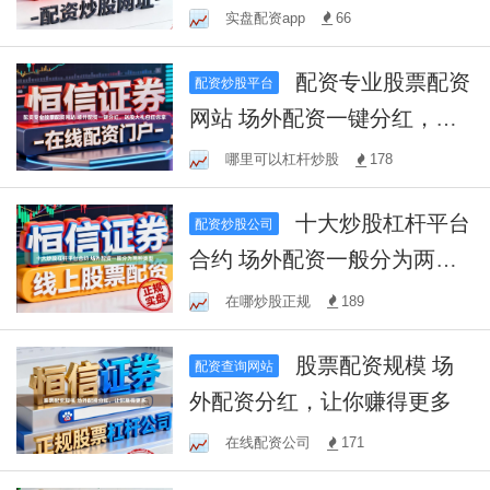
实盘配资app
66
配资专业股票配资
配资炒股平台
网站 场外配资一键分红，送
股大礼包任你拿
哪里可以杠杆炒股
178
十大炒股杠杆平台
配资炒股公司
合约 场外配资一般分为两种
类型
在哪炒股正规
189
股票配资规模 场
配资查询网站
外配资分红，让你赚得更多
在线配资公司
171