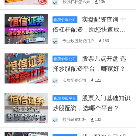
炒股杠杆怎么弄
105
实盘配资查询 十
配资炒股公司
倍杠杆配资，助您快速放大
资金收益
专业炒股配资门户
150
股票几点开盘 选
配资炒股公司
择炒股配资平台，哪家好？
实盘配资公司
121
股票入门基础知识
配资炒股平台
炒股配资，选哪个平台？
炒股融资杠杆
132